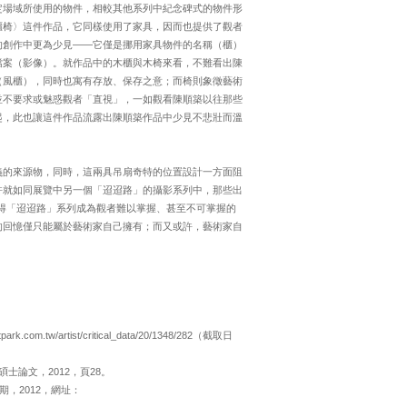
定場域所使用的物件，相較其他系列中紀念碑式的物件形
櫃椅〉這件作品，它同樣使用了家具，因而也提供了觀者
的創作中更為少見——它僅是挪用家具物件的名稱（櫃）
檔案（影像）。就作品中的木櫃與木椅來看，不難看出陳
（風櫃），同時也寓有存放、保存之意；而椅則象徵藝術
並不要求或魅惑觀者「直視」，一如觀看陳順築以往那些
起，此也讓這件作品流露出陳順築作品中少見不悲壯而溫
義的來源物，同時，這兩具吊扇奇特的位置設計一方面阻
許就如同展覽中另一個「迢迢路」的攝影系列中，那些出
，使得「迢迢路」系列成為觀者難以掌握、甚至不可掌握的
的回憶僅只能屬於藝術家自己擁有；而又或許，藝術家自
artist/critical_data/20/1348/282（截取日
論文，2012，頁28。
期，2012，網址：