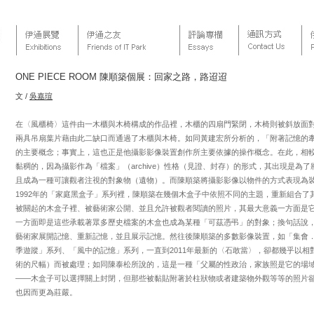
ONE PIECE ROOM 陳順築個展：回家之路，路迢迢
文 /
吳嘉瑄
在〈風櫃椅〉這件由一木櫃與木椅構成的作品裡，木櫃的四扇門緊閉，木椅則被斜放面
兩具吊扇葉片藉由此二缺口而通過了木櫃與木椅。如同黃建宏所分析的，「附著記憶的牽
的主要概念；事實上，這也正是他攝影影像裝置創作所主要依據的操作概念。在此，相
黏稠的，因為攝影作為「檔案」（archive）性格（見證、封存）的形式，其出現是為
且成為一種可讓觀者注視的對象物（遺物）。而陳順築將攝影影像以物件的方式表現為
1992年的「家庭黑盒子」系列裡，陳順築在幾個木盒子中依照不同的主題，重新組合
被關起的木盒子裡、被藝術家公開、並且允許被觀者閱讀的照片，其最大意義一方面是它
一方面即是這些承載著眾多歷史檔案的木盒也成為某種「可茲憑弔」的對象；換句話說
藝術家展開記憶、重新記憶，並且展示記憶。然往後陳順築的多數影像裝置，如「集會
季遊蹤」系列、「風中的記憶」系列，一直到2011年最新的〈石敢當〉，卻都幾乎以
術的尺幅）而被處理；如同陳泰松所說的，這是一種「父屬的性政治，家族照是它的場域
——木盒子可以選擇關上封閉，但那些被黏貼附著於柱狀物或者建築物外觀等等的照片
也因而更為莊嚴。