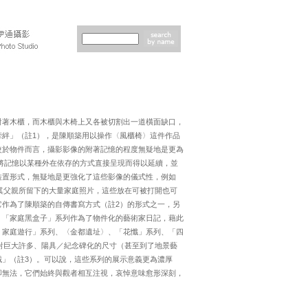
對著木櫃，而木櫃與木椅上又各被切割出一道橫面缺口，
絆」（註1），是陳順築用以操作〈風櫃椅〉這件作品
較於物件而言，攝影影像的附著記憶的程度無疑地是更為
了將記憶以某種外在依存的方式直接呈現而得以延續，並
裝置形式，無疑地是更強化了這些影像的儀式性，例如
了其父親所留下的大量家庭照片，這些放在可被打開也可
作為了陳順築的自傳書寫方式（註2）的形式之一，另
，「家庭黑盒子」系列作為了物件化的藝術家日記，藉此
．家庭遊行」系列、〈金都遺址〉、「花懺」系列、「四
相對巨大許多、陽具／紀念碑化的尺寸（甚至到了地景藝
」（註3）。可以說，這些系列的展示意義更為濃厚
卻無法，它們始終與觀者相互注視，哀悼意味愈形深刻，