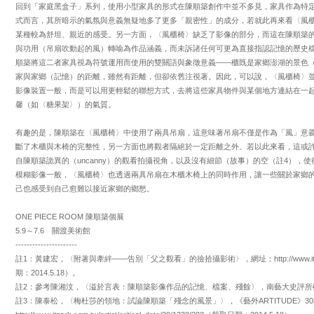
回到「家庭黑盒子」系列，使用小型家具的形式在陳順築創作中並不多見，家具作為特
式而言，其所暗示的氣氛與意義無疑地多了更多「親密性」的成分，若就此再來看〈風
某種較為舒坦、親近的感受。另一方面，〈風櫃椅〉缺乏了影像的部分，而這在陳順築
與功用（吊扇吹動起的風）轉喻為作品涵義，而未訴諸任何可更為直接指認記憶的歷史
順築將這二者家具視為符號運用而使用的雙關語與象徵意義——櫃既是家鄉澎湖的景色
家與家鄉（記憶）的距離，雖然有距離，但卻依舊注視著。因此，可以說，〈風櫃椅〉
影像裝置一般，而是可以用更輕鬆的聯想方式，去將這些家具物件與某個地方連結在一
馨（如〈糖果架〉）的氣質。
有趣的是，陳順築在〈風櫃椅〉中使用了兩具吊扇，這意味著吊扇不僅是作為「風」意
斷了木櫃與木椅的完整性，另一方面也將觀者隔絕於一定距離之外。若以此來看，這或
自陳順築詭異的（uncanny）的觀看拍攝視角，以及沒有細節（故事）的空（註4）
模糊影像一般，〈風櫃椅〉也透過兩具吊扇在木櫃木椅上的同時作用，讓一些關於家鄉
己也感受到自己愈難以接近家鄉的鄉愁。
ONE PIECE ROOM 陳順築個展
5.9～7.6 關渡美術館
----------------------
註1：黃建宏，〈附著與牽絆——告別「父之觀看」的撿拾攝影術〉，網址：http://www.itpark.com.tw/
期：2014.5.18）。
註2：參考陳湘汶，〈溢於言表：陳順築影像作品的記憶、檔案、殘餘〉，南藝大史評所碩士
註3：陳泰松，〈梅杜莎的領地：試論陳順築「殘念的風景」〉，《藝外ARTITUDE》30