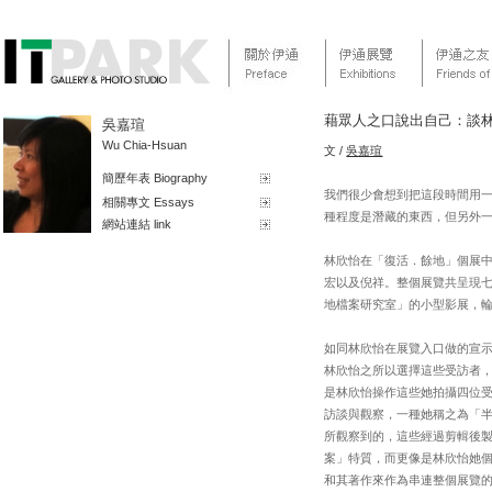
藉眾人之口說出自己：談
吳嘉瑄
Wu Chia-Hsuan
文 /
吳嘉瑄
簡歷年表 Biography
我們很少會想到把這段時間用
相關專文 Essays
種程度是潛藏的東西，但另外一
網站連結 link
林欣怡在「復活．餘地」個展
宏以及倪祥。整個展覽共呈現
地檔案研究室」的小型影展，輪
如同林欣怡在展覽入口做的宣
林欣怡之所以選擇這些受訪者
是林欣怡操作這些她拍攝四位
訪談與觀察，一種她稱之為「半紀
所觀察到的，這些經過剪輯後
案」特質，而更像是林欣怡她
和其著作來作為串連整個展覽