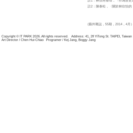
註1：林怡秀整理，〈作為歷史進
註2：陳泰松，〈關於林欣怡的「復活．餘地」〉
(藝外雜誌，55期，2014，4月
Copyright © IT PARK 2026. All rights reserved.
Address: 41, 2fl YiTong St. TAIPEI, Taiwan
Art Director / Chen Hui-Chiao
Programer / Kej Jang, Boggy Jang