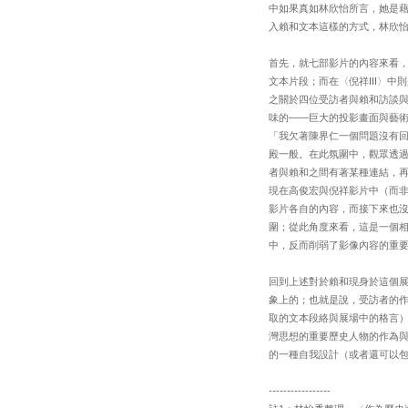
中如果真如林欣怡所言，她是
入賴和文本這樣的方式，林欣
首先，就七部影片的內容來看，
文本片段；而在〈倪祥III〉
之關於四位受訪者與賴和訪談
味的——巨大的投影畫面與藝
「我欠著陳界仁一個問題沒有
殿一般。在此氛圍中，觀眾透
者與賴和之間有著某種連結，
現在高俊宏與倪祥影片中（而
影片各自的內容，而接下來也
圍；從此角度來看，這是一個
中，反而削弱了影像內容的重
回到上述對於賴和現身於這個
象上的；也就是說，受訪者的
取的文本段絡與展場中的格言
灣思想的重要歷史人物的作為
的一種自我設計（或者還可以
-----------------