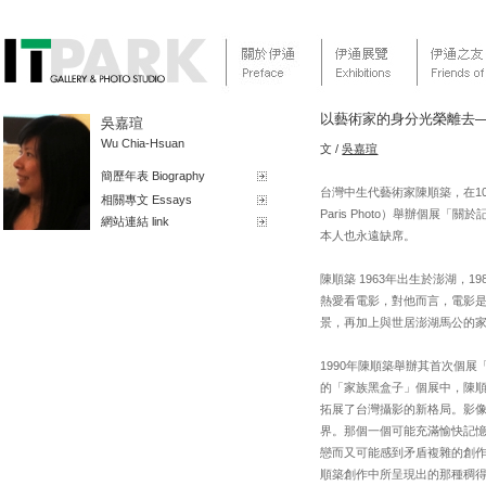
以藝術家的身分光榮離去
吳嘉瑄
Wu Chia-Hsuan
文 /
吳嘉瑄
簡歷年表 Biography
台灣中生代藝術家陳順築，在10
相關專文 Essays
Paris Photo）舉辦個
網站連結 link
本人也永遠缺席。
陳順築 1963年出生於澎湖
熱愛看電影，對他而言，電影
景，再加上與世居澎湖馬公的
1990年陳順築舉辦其首次個
的「家族黑盒子」個展中，陳
拓展了台灣攝影的新格局。影
界。那個一個可能充滿愉快記
戀而又可能感到矛盾複雜的創作
順築創作中所呈現出的那種稠