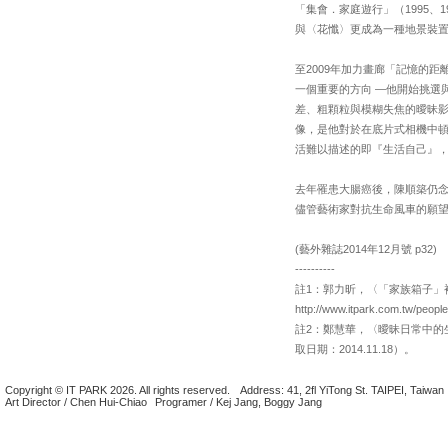
「集會．家庭遊行」（1995、
與〈花懺〉更成為一種地景裝
至2009年加力畫廊「記憶的距
一個重要的方向 —他開始挑選
差、粗顆粒與模糊失焦的曖昧
像，是他對於在底片式相機中
活難以描述的即『生活自己』
去年罹患大腸癌後，陳順築仍
儘管藝術家對抗生命風車的願
(藝外雜誌2014年12月號 p32)
----------
註1：郭力昕，〈「家族箱子」
http://www.itpark.com.tw/p
註2：鄭慧華，〈曖昧日常中的生活詩學 ─陳
取日期：2014.11.18）。
Copyright © IT PARK 2026. All rights reserved.
Address: 41, 2fl YiTong St. TAIPEI, Taiwan
Art Director / Chen Hui-Chiao
Programer / Kej Jang, Boggy Jang