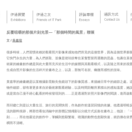
反覆咀嚼的那個片刻光景—「那個時間的風景」聯展
文 /
吳嘉瑄
很多時候，人們習慣依賴於觀看照片影像來感知他們所見的這個世界，因為這個世界膨
它快門永生的力量，為人們抓取、並像是琥珀掠奪住某隻暫留而遇難的昆蟲，包裹住某
術家的繪畫創作總是與此大量而充斥於生活中的媒體與其觀看模式，以及隨之而來的視
生成自照片影像的生活碎片於畫布之上，以及，那無可名狀、幽微而感性的況味。
黃嘉寧的繪畫總是以某種攝影晃動失焦鏡頭下的影像質感，來描繪日常中的細節之處。
物件細節，卻有著更多來自於藝術家觀看經驗，以及時間距離所累積出的感知溫度，她
或是當自己漫不經心亂看的時候發現到的……正是透過對於照片影像們的閱讀，進而啟
而邱建仁則是以大量生活、旅行的見聞快照，作為創作前溫習回憶的依據。他透過明暗
流的顏料痕跡，將那些看似消融中的形體記憶殘影以分鏡方式反芻在畫布上，他說：「
刻……」而在他最近的創作中，筆觸則愈顯繁複、噴濺的動勢也愈顯快速，就彷彿在依
稠而不清晰。