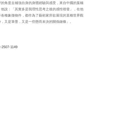
野的角度去補強自身的身體經驗與感受，來自中國的葉楠
，他說：「其實多是我理性思考之後的感性噴發」，在他
等各種象徵物件，都作為了藝術家所欲展現的某種世界觀
身，又是筆墨，又是一些懸而未決的關係鏈條」。
2-2507-1149