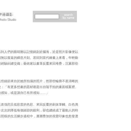
脹到人們的眼睛難以記憶銘刻於腦海，於是照片影像便以
個無以復返的瞬息片刻。若回到當代繪畫上來看，年輕藝
覺經驗糾纏交織；藝術家以畫筆反覆來回堆疊，沉澱那些
這些細節來自於她所拍攝的照片，然那些輪廓不甚清晰的
說：「有更多想畫的題材都是出自隨手拍的畫面檔案裡、
動感知，或是讓自己有所感知……」
反差強烈且低彩度的色彩、來回反覆的刷抹筆觸、白色滴
一次次的降低每個細節的銳利，卻也纏繞成了最動人的時
舊照樣的生活腳步過程中，層層疊加的視覺印象也愈發濃