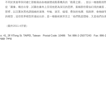
不同於黃嘉寧與邱建仁那般藉由各種媒體或觀看機具的「觀看之眼」，並以一種微觀視
從「圖像」概念出發，試圖在畫布上呈現他更為深沉的思辨。葉楠那些看似幻境的畫面
那裡，以沉重灰黑色調描繪的漣漪、年輪、迷宮、磁場、疊加的地層、指路牌、食物鏈
的模型，這些世界模型所連結出的，是一種藝術家所言之「他們既是隱喻，又是他們自
（藝外2011.4月號）
s: 41, 2fl YiTong St. TAIPEI, Taiwan
Postal Code: 10486
Tel: 886-2-25077243
Fax: 886-
Boggy Jang