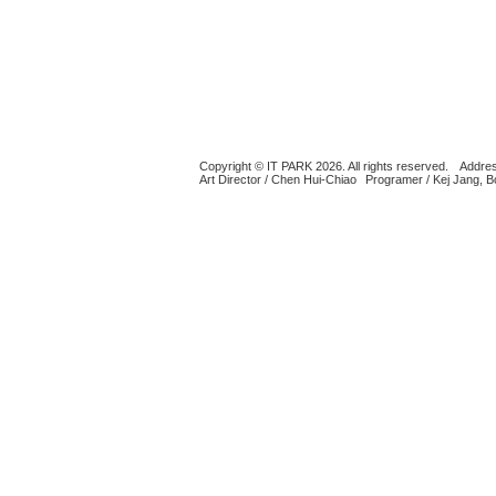
Copyright © IT PARK 2026. All rights reserved.
Addres
Art Director / Chen Hui-Chiao
Programer / Kej Jang, 