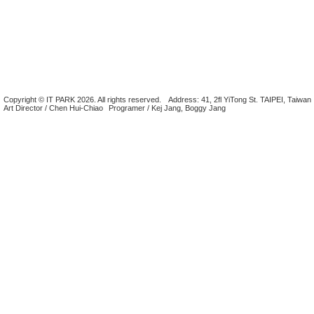
Copyright © IT PARK 2026. All rights reserved.
Address: 41, 2fl YiTong St. TAIPEI, Taiwan
Art Director / Chen Hui-Chiao
Programer / Kej Jang, Boggy Jang