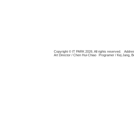
Copyright © IT PARK 2026. All rights reserved.
Addres
Art Director / Chen Hui-Chiao
Programer / Kej Jang, 