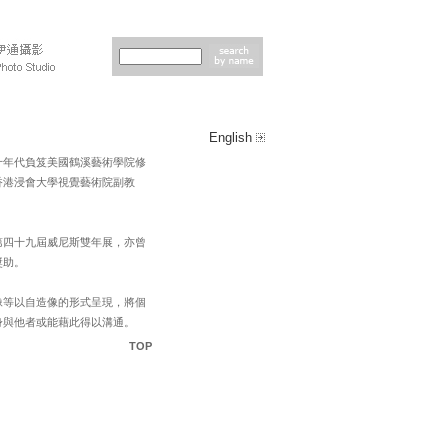
English
十年代負笈美國鶴溪藝術學院修
香港浸會大學視覺藝術院副教
第四十九屆威尼斯雙年展，亦曾
術獎助。
像等以自造像的形式呈現，將個
身與他者或能藉此得以溝通。
TOP