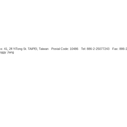
s: 41, 2fl YiTong St. TAIPEI, Taiwan
Postal Code: 10486
Tel: 886-2-25077243
Fax: 886-
Boggy Jang