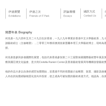
簡歷年表 Biography
何兆基一九六四年五月二十九日生於香港，一九八九年畢業於香港中文大學藝術系，九
讀藝術碩士（主修雕塑），二零零三年獲得澳洲皇家墨爾本理工大學藝術博士，現時為
授。
何兆基曾參與多個國際性展覽，包括代表香港參加第二十三屆聖保羅國際藝術雙年展及
獲美國亞洲文化協會、意大利Civitella Ranieri Center及香港藝術發展局等機構頒發藝
他的作品大多以自身的感官知覺開始，並透過不同的視覺媒介如雕塑、裝置、攝影及錄
人內在的知覺經驗物質化並向外投射，使之成為可被知覺的藝術表達方式。他認為，自