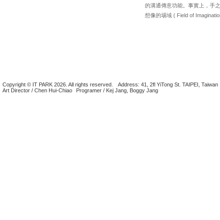
的溝通傳意功能。事實上，手
想像的埸域 ( Field of Ima
Copyright © IT PARK 2026. All rights reserved.
Address: 41, 2fl YiTong St. TAIPEI, Taiwan
Art Director / Chen Hui-Chiao
Programer / Kej Jang, Boggy Jang