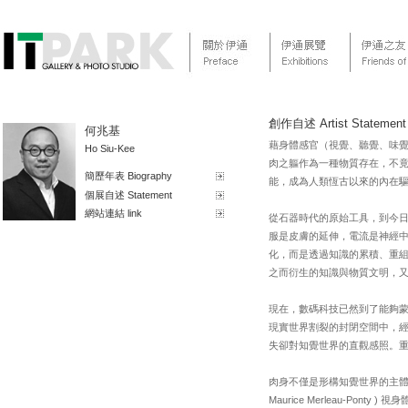
創作自述 Artist Statement
何兆基
藉身體感官（視覺、聽覺、味
Ho Siu-Kee
肉之軀作為一種物質存在，不
簡歷年表 Biography
能，成為人類恆古以來的內在
個展自述 Statement
網站連結 link
從石器時代的原始工具，到今
服是皮膚的延伸，電流是神經中樞的延伸」 
化，而是透過知識的累積、重
之而衍生的知識與物質文明，
現在，數碼科技已然到了能夠蒙騙人
現實世界割裂的封閉空間中，
失卻對知覺世界的直觀感照。
肉身不僅是形構知覺世界的主體，
Maurice Merleau-Ponty ) 視