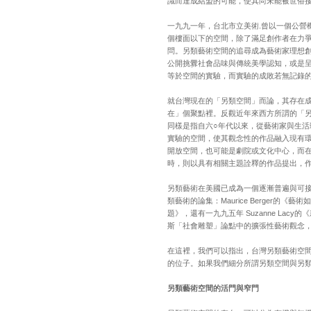
識而達成結盟的可能，使其尚未能被世俗
一九九一年，台北市立美術.曾以一個公營
個樓面以下的空間，除了滿足創作者在力爭
問。另類藝術空間的追尋成為藝術家理想
公開挑釁社會品味與傳統美學認知，或是
等於空間的實驗，而實驗的成敗若無記錄
就台灣現在的「另類空間」而論，其存在
在」個聚點裡。反觀近年來西方所謂的「
同樣是指自六○年代以來，從藝術家與生
實驗的空間，使其觀念性的作品融入現有
開放空間，也可能是劇院或文化中心，而在
時，則以具有相關主題詮釋的作品提出，
另類藝術在美國已成為一個逐漸普遍與可
類藝術的論集：Maurice Berger的《藝術如何成
題》，還有一九九五年 Suzanne Lac
斯「社會雕塑」論點中的擴張性藝術觀念
在這裡，我們可以指出，台灣另類藝術空
的位子。如果我們細分所謂另類空間與另
另類藝術空間的活門與窄門