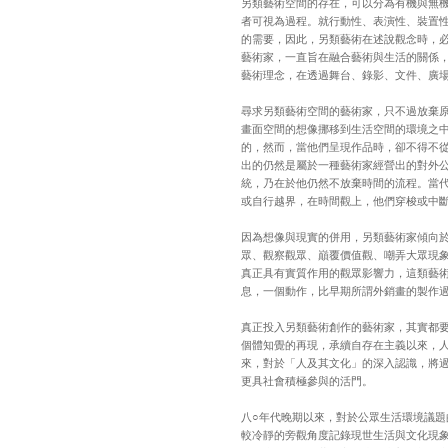
另類藝術空間的存在，可以分為有機與無
者可視為過程。就行動性、表演性、裝置
的需要，因此，另類藝術在述說觀念時，
藝術家，一直旨在融合藝術與生活的關係
藝術理念，在透過舞台、錄影、文件、廣
尋求另類藝術空間的藝術家，只不過放棄
畫面空間的想像挪移到生活空間的環境之
的，然而，當他們呈現作品時，卻不得不
出的仍然是屬於一種藝術家經營出的對外
統，乃在於他仍然不放棄時間的流程。當
或自行越界，在時間觀上，他們穿梭或中
因為想像與現實的併用，另類藝術家傾向
眾、觀察觀眾、巔覆價值觀、嘲弄大眾現
真正具有實質作用的觀眾影響力，這類藝
息，一個動作，比早期所謂外銷畫的製作
真正投入另類藝術創作的藝術家，其實都
個體知覺的再現，承續自存在主義以來，
來，對於「人及其文化」的深入認識，將
更具社會積極參與的活門。
八○年代晚期以來，對於公眾生活環境議
較冷靜的旁觀角度記錄現世生活與文化現