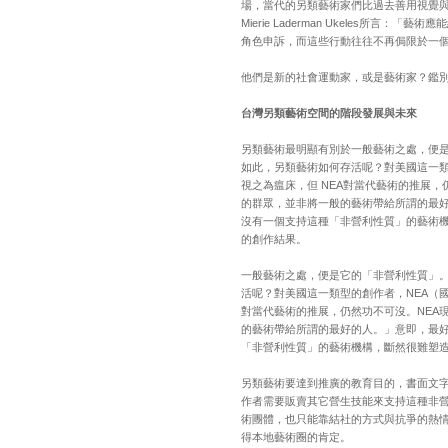
場，當代的另類藝術家們比過去善用視覺
Mierie Laderman Ukele
角色申訴，而這些行動往往不再侷限於一
他們是新的社會運動家，或是藝術家？鑑
台灣另類藝術空間的階段發展與未來
另類藝術最明顯有別於一般藝術之處，便
如此，另類藝術如何存活呢？對美國這一類
視之為瘟床，但 NEA對當代藝術的推展
的群眾，並非將一般的藝術帶給所謂的最
沒有一個支持這種「非營利性質」的藝術
的創作結果。
一般藝術之處，便是它的「非營利性質」
活呢？對美國這一類型的創作者，NEA（
對當代藝術的推展，仍然功不可沒。NEA
的藝術帶給所謂的最好的人。」意即，最
「非營利性質」的藝術機構，斷然很難塑
另類藝術要達到推廣的教育目的，書面文
作者需要販賣其它營生技能來支持這種非
術團體，也只能靠結社的方式與抗爭的熱
得本地藝術圈的肯定。