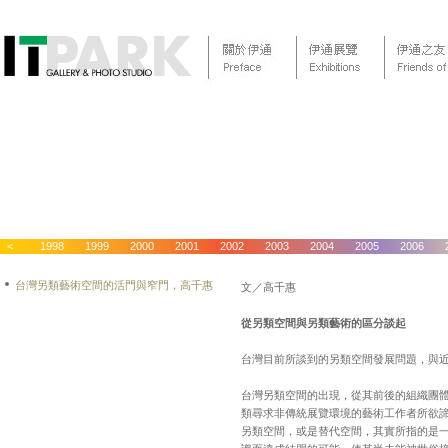
1997
<
1998
1999
2000
2001
2002
2003
2004
2005
2006
台灣另類藝術空間的活門與窄門，高千惠
文／高千惠
從另類空間與另類藝術的區分談起
台灣目前所談到的另類空間發展問題，與近年來
台灣另類空間的出現，從其前後的組織團
類尋求非傳統展覽環境的藝術工作者所欲
另類空間，或是替代空間，其實所指的是