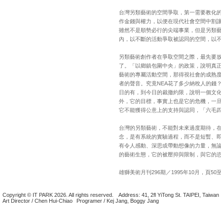
台灣另類藝術的空間爭取，第一需要教化
作金錢與權力，以便在現代社會空間中割
雖然不是順勢必行的尖端事業，但是另類
內，以不斷的活動爭取被認同的空間，以
另類藝術創作者在爭取空間之際，最先要放
了。「以鄉鎮包圍中央」的政策，說明真
藝術的專屬活動空間，那得視社會的成熟
者的聲音。究竟NEA花了多少納稅人的錢
日的有，到今日的裁撤約限，說明一個文
外，它的目標，事實上也是它的危機，一
它不能獲得公意上的支持與認同，「六毛
台灣的另類藝術，不能對未來過度期待，
念，是有系統的實驗過程，而不是短暫、
有令人感動、深思或帶動想像的力量，無
的藝術生態，它的被壓抑與限制，與它的
雄獅美術月刊296期／1995年10月，頁50至
Copyright © IT PARK 2026. All rights reserved.
Address: 41, 2fl YiTong St. TAIPEI, Taiwan
Art Director / Chen Hui-Chiao
Programer / Kej Jang, Boggy Jang