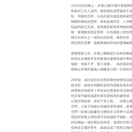
10月24日的晚上，伊通公園25週年展
術家和工作人員們。雖然我的資歷還來不及
點、同樣的空間，白色的展示牆面曾經被
種關於藝術的思辨，身為某種背景，人們
結論和缺乏共識，因而總是散發著神秘的
貌：玻璃窗依然是透明，白色牆面上悄悄
標示出四分之一個世紀的刻度，驀然回首
異的面目底層，蘊藏著極為類似的靈魂輪
展覽開幕之前，伊通公園總是忙碌和喧騰
程就在這種痛苦並快樂著的膠著快感中匍
發願「地獄不空，誓不成佛」，為的就是
嶠兩位伊通的靈魂人物總是日復一日地在
25年前，或許誰也沒有想到事情會變成這
散光彩，旋繞在周圍的是那些面貌各異的
經裡無奈地接受上帝使命向墮落的尼尼微城
對於當代藝術議題有著高度熱衷的盧明德
公寓空間相遇，承租下來之後，「伊通公
空間，之後又陸續出現咖啡座和酒吧，接
空間—前者以劉慶堂主辦的生活美學小品
理想和現實之間找尋可供延續的平衡點，
時刻降臨一場紓困的及時雨，滋潤的甘霖
從神采正熾的青年，緩緩走成了悠然沉穩