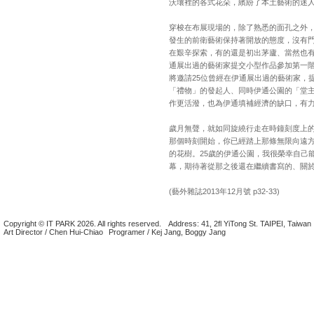
沃壤裡的各式花朵，繽紛了本土藝術的迷
穿梭在布展現場的，除了熟悉的面孔之外
發生的前衛藝術保持著開放的態度，沒有
在艱辛探索，有的還是初出茅廬、當然也有
通展出過的藝術家提交小型作品參加第一階
將邀請25位曾經在伊通展出過的藝術家，提
「禮物」的發起人、同時伊通公園的「堂
作更活潑，也為伊通填補經濟的缺口，有
歲月無聲，就如同旋繞行走在時鐘刻度上
那個時刻開始，你已經踏上那條無限向遠
的花樹。25歲的伊通公園，我很榮幸自己
幕，期待著從那之後還在繼續書寫的、關
(藝外雜誌2013年12月號 p32-33)
Copyright © IT PARK 2026. All rights reserved.
Address: 41, 2fl YiTong St. TAIPEI, Taiwan
Art Director / Chen Hui-Chiao
Programer / Kej Jang, Boggy Jang