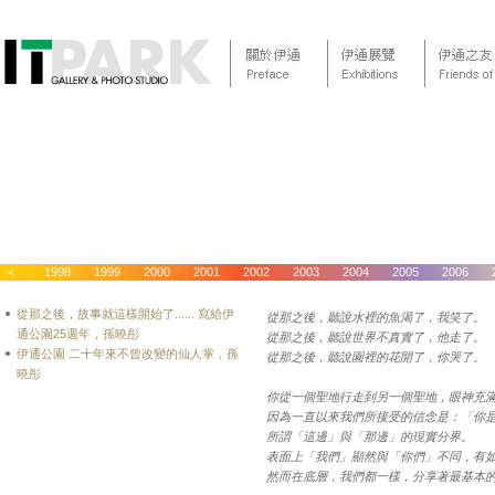
1997
<
1998
1999
2000
2001
2002
2003
2004
2005
2006
從那之後，故事就這樣開始了...... 寫給伊
從那之後，聽說水裡的魚渴了，我笑了。
通公園25週年，孫曉彤
從那之後，聽說世界不真實了，他走了。
伊通公園 二十年來不曾改變的仙人掌，孫
從那之後，聽說園裡的花開了，你哭了。
曉彤
你從一個聖地行走到另一個聖地，眼神充
因為一直以來我們所接受的信念是：「你
所謂「這邊」與「那邊」的現實分界。
表面上「我們」顯然與「你們」不同，有
然而在底層，我們都一樣，分享著最基本