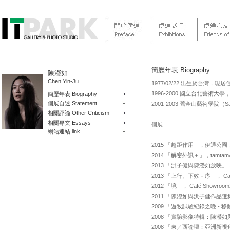
簡歷年表 Biography
陳瀅如
Chen Yin-Ju
1977/02/22 出生於台灣，
1996-2000 國立台北藝術大
簡歷年表 Biography
個展自述 Statement
2001-2003 舊金山藝術學院（Sa
相關評論 Other Criticism
相關專文 Essays
個展
網站連結 link
2015 「超距作用」，伊通公
2014 「解密外訊＋」，tamtamA
2013 「洪子健與陳瀅如放映」，Ch
2013 「上行、下效－序」， Ca
2012 「境」， Café Show
2011 「陳瀅如與洪子健作品選集」，Ki
2009 「遊牧試驗紀錄之晚 - 
2008 「實驗影像特輯：陳瀅如與
2008 「東／西論壇：亞洲新視角