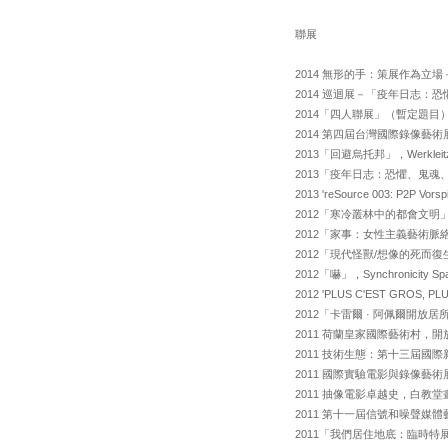
聯展
2014 無形的手：策展作為立
2014 巡迴展－「疫年日志
2014「四人聯展」（暫定題
2014 第四屆台灣國際錄像
2013「回避烏托邦」，Werklei
2013「疫年日志：恐懼、鬼魂、
2013 'reSource 003: P2
2012「寒冷叢林中的都會文明」，
2012「家事：女性主義藝術
2012「現代怪獸/想像的死而復
2012「嚇」，Synchronicit
2012 'PLUS C'EST GROS, 
2012「卡雷爾 · 阿佩爾開放
2011 荷蘭皇家國際藝術村，
2011 技術生態：第十三屆國
2011 國際實驗電影與錄像藝
2011 抽像電影卓越史，白教
2011 第十一屆信號和噪聲媒
2011「我們居住地底：臨時特展」