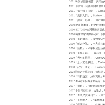
2011 歐洲媒體藝術節，奧斯
2011 卡雷爾 · 阿佩爾開放
2011「第一輯：仙境」，Glog
2011「魔術入門」，Skalitzer 
2011「讓渡：動畫」，城市
2010 動畫藝術展，台北歌德
2010 EX!T2010台灣國際
2010 荷蘭皇家國際藝術村，
2010「有形無形」，tamtam
2010「解密外訊」，南方美
2010「動鏡」－米蒂利尼數位
2009「奇異人群」- 蘇菲亞
2009「天空的國王」，Union
2009「永久緊急狀態」，Eye
2008「記憶．遺忘」，Hold an
2008黑暗之光藝術節，都柏林
2008「科技監禁：加州實驗」Un
2007 ATA電影與錄像藝術
2007「擺佈」，Arttranspon
2007 非那局藝術節，吉隆坡
2007「奇珍異寶陳列室」－
2007「景觀輸入」，"Imported La
2006「嶄露頭角！」，GEN 