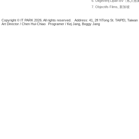
6. Uitgeverij Lipari BV（
7. Objectifs Films, 新加坡
Copyright © IT PARK 2026. All rights reserved.
Address: 41, 2fl YiTong St. TAIPEI, Taiwan
Art Director / Chen Hui-Chiao
Programer / Kej Jang, Boggy Jang