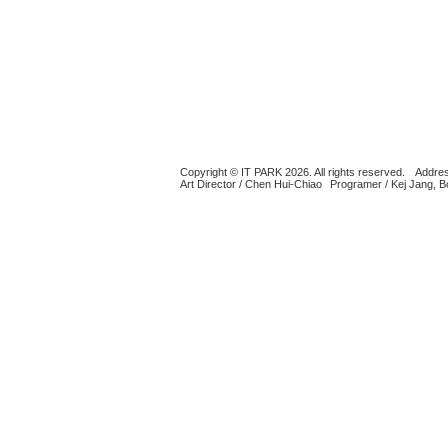
Copyright © IT PARK 2026. All rights reserved.
Addres
Art Director / Chen Hui-Chiao
Programer / Kej Jang, 