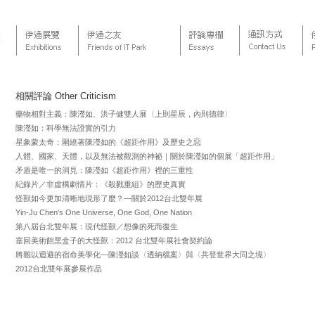
相關評論 Other Criticism
藥物相對主義：陳瀅如、洪子健雙人展〈上則星辰，內則德律〉
陳瀅如：科學無法證實的引力
星象蒙太奇：圍繞著陳瀅如的《超距作用》及歷史之惡
人體、國家、天體，以及無法被觀測的神祕｜關於陳瀅如的個展「超距作用」
矛盾是唯一的洞見：陳瀅如《超距作用》裡的三重性
紀錄片／非虛構劇情片：《殺戮重組》的歷史真實
怪獸如今更加清晰地現形了麼？—關於2012台北雙年展
Yin-Ju Chen's One Universe, One God, One Nation
第八屆台北雙年展：現代怪獸／想像的死而復生
塞回美術館黑盒子的大怪獸：2012 台北雙年展社會契約論
將難以迴避的宿命美學化—陳瀅如談〈透納檔案〉與〈共登世界大同之境〉
2012台北雙年展參展作品