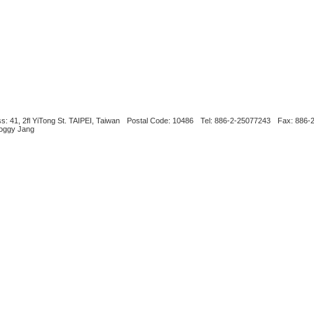
s: 41, 2fl YiTong St. TAIPEI, Taiwan
Postal Code: 10486
Tel: 886-2-25077243
Fax: 886-
Boggy Jang