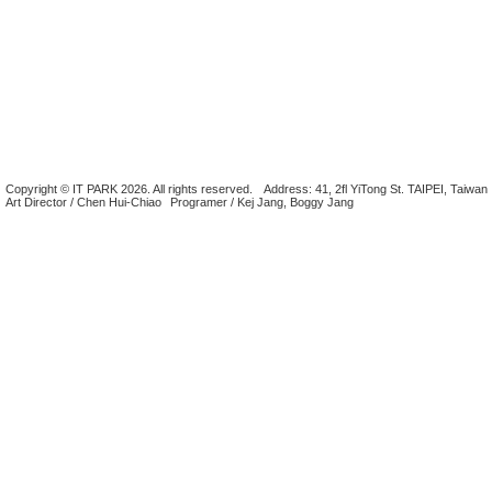
Copyright © IT PARK 2026. All rights reserved.
Address: 41, 2fl YiTong St. TAIPEI, Taiwan
Art Director / Chen Hui-Chiao
Programer / Kej Jang, Boggy Jang