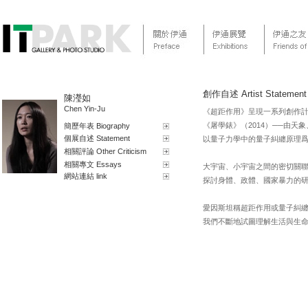
創作自述 Artist Statement
陳瀅如
Chen Yin-Ju
《超距作用》呈現一系列創作計劃
《屠學錶》（2014）──由
簡歷年表 Biography
個展自述 Statement
以量子力學中的量子糾纏原理
相關評論 Other Criticism
相關專文 Essays
大宇宙、小宇宙之間的密切關
網站連結 link
探討身體、政體、國家暴力的
愛因斯坦稱超距作用或量子糾
我們不斷地試圖理解生活與生