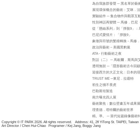
為自我族群發聲 ─ 黑名單於藝
展現環保概念的藝術：艾咪．
實驗組件 ─ 集合物件與觀眾互
性別神話再變體 ─ 馬修．巴尼
從「懸絲系列」到「掙脫9」：
巴尼式愛情片：「掙脫9」
象徵與符號的繁殖轉換－馬修．
政治與藝術 – 美國黑豹黨
ATA - 行動藝術之夜
對話（二） ─ 馬歇爾．斯馬與
透明無狀 ─「隱形藝術古今回
迎接西方的大正文化：日本的
TRUST ME ─東尼．拉霸特
初生之犢不畏虎
巴勒斯坦製造
南方曝光四人展
藝術聚焦：數位壁畫五年成果
理查德．塔特爾的藝術世界
精。準。 ─ 當代短篇錄像藝術
Copyright © IT PARK 2026. All rights reserved.
Address: 41, 2fl YiTong St. TAIPEI, Taiwan
Art Director / Chen Hui-Chiao
Programer / Kej Jang, Boggy Jang