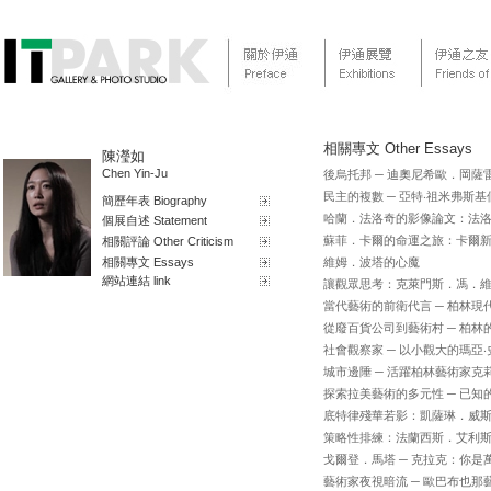
相關專文 Other Essays
陳瀅如
Chen Yin-Ju
後烏托邦 ─ 迪奧尼希歐．岡薩
民主的複數 ─ 亞特‧祖米弗斯基
簡歷年表 Biography
哈蘭．法洛奇的影像論文：法
個展自述 Statement
蘇菲．卡爾的命運之旅：卡爾新
相關評論 Other Criticism
相關專文 Essays
維姆．波塔的心魔
網站連結 link
讓觀眾思考：克萊門斯．馮．
當代藝術的前衛代言 ─ 柏林現
從廢百貨公司到藝術村 ─ 柏
社會觀察家 ─ 以小觀大的瑪亞
城市邊陲 ─ 活躍柏林藝術家
探索拉美藝術的多元性 ─ 已
底特律殘華若影：凱薩琳．威
策略性排練：法蘭西斯．艾利
戈爾登．馬塔 ─ 克拉克：你是
藝術家夜視暗流 ─ 歐巴布也