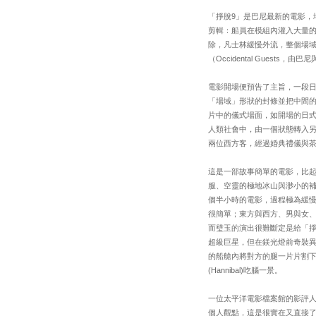
「掙脫9」是巴尼最新的電影
剪輯：船員在模組內灌入大量
除，凡士林緩慢外流，整個場
（Occidental Gues
電影開場便預告了主旨，一段
「場域」形狀的封條並把中間
片中的儀式場面，如開場的日
人類社會中，由一個狀態轉入
兩位西方客，經過婚典禮儀與
這是一部故事簡單的電影，比
服、空靈的極地冰山與渺小的
個半小時的電影，過程極為緩
很簡單；東方與西方、男與女
而璧玉的演出很難斷定是給「
超級巨星，但在鎂光燈前奇裝
的船艙內將對方的腿一片片割
(Hannibal)吃腦一景。
一位太平洋電影檔案館的影評
個人觀點，這是很實在又直接