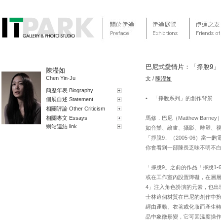
巴尼式愛情片：「掙脫9」
陳瀅如
Chen Yin-Ju
文 /
陳瀅如
簡歷年表 Biography
• 「掙脫系列」的創作背景
個展自述 Statement
相關評論 Other Criticism
相關專文 Essays
馬修．巴尼（Matthew B
網站連結 link
如音樂、繪畫、攝影、雕塑、
「掙脫9」（2005-06）
你會看到一部陳長乏味不明不白
「掙脫9」之前的作品「掙脫1-
或在工作室內設置障礙，在層
4」注入角色扮演的元素，也
士林這個材質在巴尼的創作中
經由運動、衣著或化妝而產生轉變
品中象徵形變，它可因溫度操