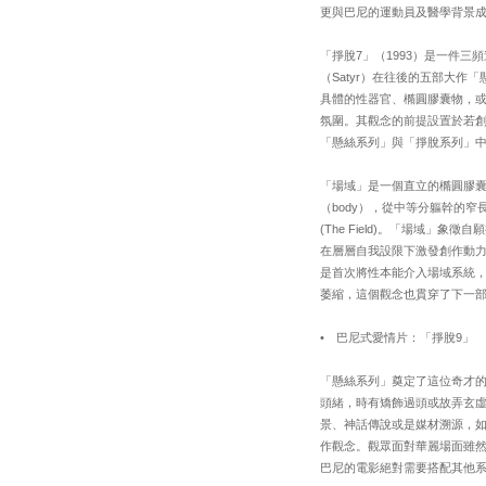
更與巴尼的運動員及醫學背景
「掙脫7」（1993）是一件三
（Satyr）在往後的五部大作
具體的性器官、橢圓膠囊物，
氛圍。其觀念的前提設置於若
「懸絲系列」與「掙脫系列」中不斷
「場域」是一個直立的橢圓膠
（body），從中等分軀幹的窄
(The Field)。「場域
在層層自我設限下激發創作動
是首次將性本能介入場域系統
萎縮，這個觀念也貫穿了下一部
• 巴尼式愛情片：「掙脫9」
「懸絲系列」奠定了這位奇才
頭緒，時有矯飾過頭或故弄玄
景、神話傳說或是媒材溯源，
作觀念。觀眾面對華麗場面雖
巴尼的電影絕對需要搭配其他