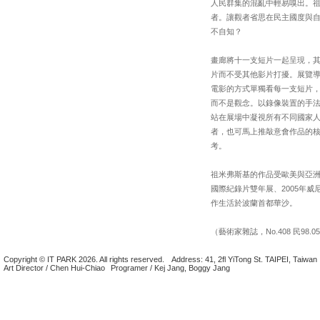
人民群集的混亂中輕易嗅出。
者。讓觀者省思在民主國度與
不自知？
畫廊將十一支短片一起呈現，
片而不受其他影片打擾。展覽
電影的方式單獨看每一支短片
而不是觀念。以錄像裝置的手
站在展場中凝視所有不同國家
者，也可馬上推敲意會作品的
考。
祖米弗斯基的作品受歐美與亞洲
國際紀錄片雙年展、2005年威
作生活於波蘭首都華沙。
（藝術家雜誌，No.408 民98.05
Copyright © IT PARK 2026. All rights reserved.
Address: 41, 2fl YiTong St. TAIPEI, Taiwan
Art Director / Chen Hui-Chiao
Programer / Kej Jang, Boggy Jang