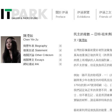
民主的複數 ─ 亞特‧祖米
陳瀅如
Chen Yin-Ju
文 /
陳瀅如
簡歷年表 Biography
台灣的影像藝術愛好者對波蘭鬼才藝術
個展自述 Statement
相關評論 Other Criticism
展為他量身訂做的單元《跨界
相關專文 Essays
肉體上有殘缺的人為拍攝對象
網站連結 link
的不太舒服，但這負負得正的
例如〈聽不見的歌唱課．一〉(2
聽障青少年在教堂內吟唱馬克拉凱維奇 (Ja
1750)的第147號清唱劇
我們認定為正常的美聲不同，
士，但不要忘記，這是所謂健
實驗的材料，讓這兩班特殊的
藝術家利用這個負面的能量，用