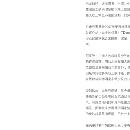
借出肢體，與肢障者「合體共生
雙腿健全的助理幫助下踏出艱難
整天在正常也不過的活動，如
祖米弗斯基於2007年榮獲德國
裝置作品〈民主的複數〉(“De
涉及的國家包含愛爾蘭、波蘭
帶。
尼采說：「個人的瘋狂是少見
錄這個瘋狂。例如北愛爾蘭人慶祝第三
眾慶祝這愛爾蘭百年歷史外，
洲足球錦標賽街頭上的球迷，
在戰敗後的德國是非常少見的
談到國族、民族與愛國，當今
路撒冷的巴勒斯坦婦女抗議以色列
民。關於奧地利的影片則是被受爭
場景。回到祖米弗斯基的國家波
的華沙起義重演現場，另外一支是波蘭團結
在民主體制下的國家人民，享