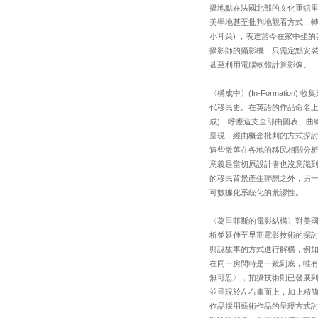
攝地點在法國北部的文化重鎮里爾
美學地甚至批判地觀看方式，轉
小耳朵) ，表達當今在家中坐
攝影師的攝影機，只需定點安
甚至利用電腦軟體計算影像。
〈構成中〉(In-Formati
代移民史。在英語的作品命名上運用文
成)，呼應這支全部由圖表、曲
呈現，經由概念批判的方式探
這些散落在各地的移民相關分
意義是當初原設計者也沒意識
的移民背景產生聯想之外，另
可數據化系統化的荒謬性。
〈葛里菲斯的電影結構〉對美國導
析並延伸至早期電影技術的探
與說故事的方式進行解構，例
在同一房間時是一鏡到底，唯有
無可忍〉，拍攝技術則已發展
並呈現於左右畫面上，加上精
作品採用藝術作品的呈現方式