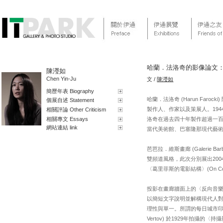
哈蘭．法洛奇的影像論文
陳瀅如
Chen Yin-Ju
文 /
陳瀅如
簡歷年表 Biography
哈蘭．法洛奇 (Harun Fa
個展自述 Statement
製作人、作家以及策展人。194
相關評論 Other Criticism
相關專文 Essays
洛奇在過去四十年製作超過一
網站連結 link
當代美術館、巴塞隆那現代藝
芭芭拉．維斯畫廊 (Galerie
雙頻道風格，此次分別展出2004年的〈
〈葛里菲斯的電影結構〉(On Cons
投影在畫廊牆面上的〈反向音
以簡短文字說明並解構現代人
理性與單一。所謂的每日城市印
Vertov) 於1929年拍