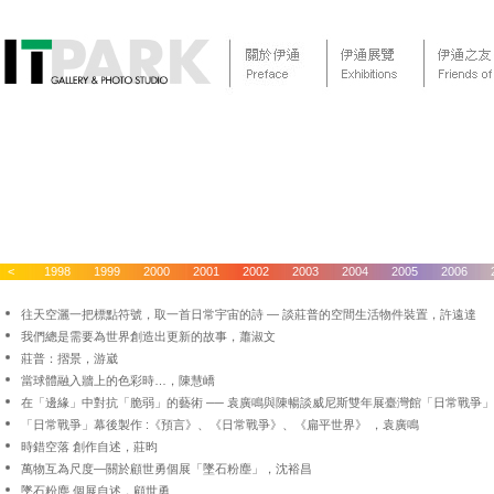
1997
<
1998
1999
2000
2001
2002
2003
2004
2005
2006
往天空灑一把標點符號，取一首日常宇宙的詩 ― 談莊普的空間生活物件裝置
，
許遠達
我們總是需要為世界創造出更新的故事
，
蕭淑文
莊普：摺景
，
游崴
當球體融入牆上的色彩時…
，
陳慧嶠
在「邊緣」中對抗「脆弱」的藝術 ── 袁廣鳴與陳暢談威尼斯雙年展臺灣館「日常戰爭
「日常戰爭」幕後製作 :《預言》、《日常戰爭》、《扁平世界》
，
袁廣鳴
時錯空落 創作自述
，
莊昀
萬物互為尺度—關於顧世勇個展「墜石粉塵」
，
沈裕昌
墜石粉塵 個展自述
，
顧世勇