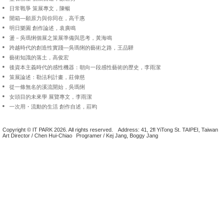
日常戰爭 策展專文
，
陳暢
開箱—願原力與你同在
，
高千惠
明日樂園 創作論述
，
袁廣鳴
盪－吳瑪悧個展之策展準備與思考
，
黃海鳴
跨越時代的創造性實踐—吳瑪悧的藝術之路
，
王品驊
藝術知識的落土
，
高俊宏
後資本主義時代的感性機器：朝向一段感性藝術的歷史
，
李雨潔
策展論述：勒法利計畫
，
莊偉慈
從一條無名的溪流開始
，
吳瑪悧
女頭目的未來學 展覽專文
，
李雨潔
一次用・流動的生活 創作自述
，
莊昀
Copyright © IT PARK 2026. All rights reserved.
Address: 41, 2fl YiTong St. TAIPEI, Taiwan
Art Director / Chen Hui-Chiao
Programer / Kej Jang, Boggy Jang